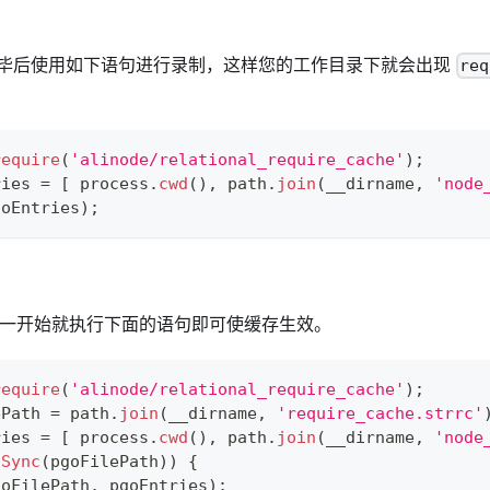
毕后使用如下语句进行录制，这样您的工作目录下就会出现
req
require
(
'alinode/relational_require_cache'
)
;
ries 
=
[
 process
.
cwd
(
)
,
 path
.
join
(
__dirname
,
'node
goEntries
)
;
 执行的一开始就执行下面的语句即可使缓存生效。
require
(
'alinode/relational_require_cache'
)
;
ePath 
=
 path
.
join
(
__dirname
,
'require_cache.strrc'
ries 
=
[
 process
.
cwd
(
)
,
 path
.
join
(
__dirname
,
'node
sSync
(
pgoFilePath
)
)
{
goFilePath
,
 pgoEntries
)
;