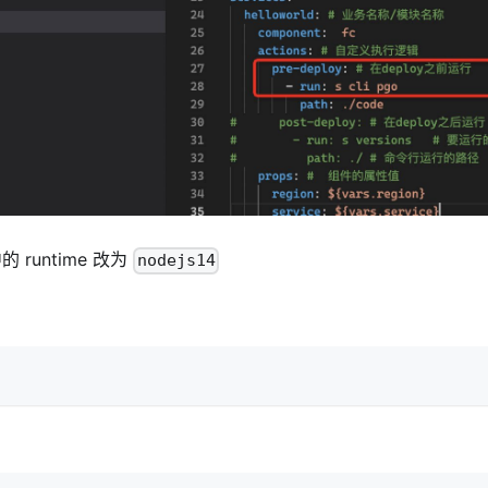
的 runtime 改为
nodejs14