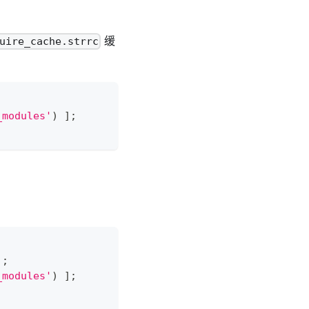
缓
uire_cache.strrc
_modules'
)
]
;
)
;
_modules'
)
]
;