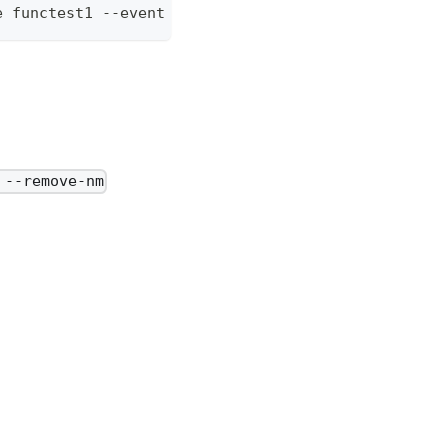
e functest1 --event 
'{}'
 --remove-nm